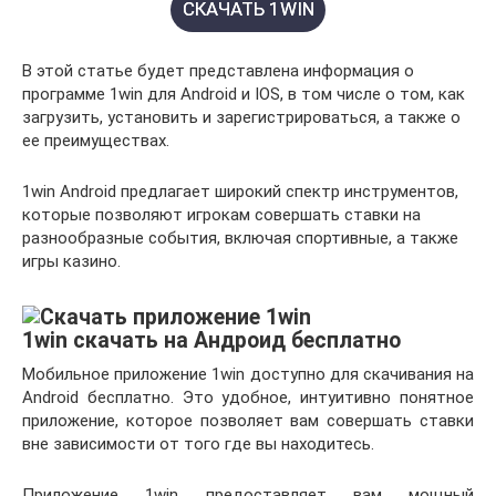
СКАЧАТЬ 1WIN
В этой статье будет представлена информация о
программе 1win для Android и IOS, в том числе о том, как
загрузить, установить и зарегистрироваться, а также о
ее преимуществах.
1win Android предлагает широкий спектр инструментов,
которые позволяют игрокам совершать ставки на
разнообразные события, включая спортивные, а также
игры казино.
1win скачать на Андроид бесплатно
Мобильное приложение 1win доступно для скачивания на
Android бесплатно. Это удобное, интуитивно понятное
приложение, которое позволяет вам совершать ставки
вне зависимости от того где вы находитесь.
Приложение 1win предоставляет вам мощный