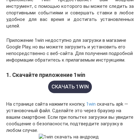
инструмент, с помощью которого вы можете следить за
спортивными событиями и совершать ставки в любое
удобное для вас время и достигать установленных
целей.
Приложение 1win недоступно для загрузки в магазине
Google Play, но вы можете загрузить и установить его
непосредственно с веб-сайта. Для получения подробной
информации обратитесь к прилагаемым инструкциям.
1. Скачайте приложение 1win
СКАЧАТЬ 1WIN
На странице cайта нажмите кнопку,
1win
скачать apk —
установочный файл. Сделайте это через браузер на
вашем смартфоне. Если при попытке загрузки вы увидите
сообщение о безопасности, подтвердите загрузку в
любом случае.