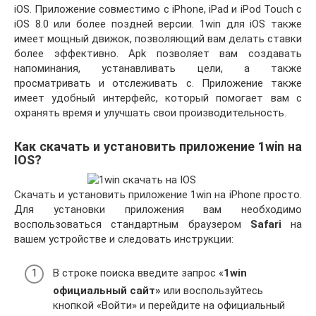
iOS. Приложение совместимо с iPhone, iPad и iPod Touch с
iOS 8.0 или более поздней версии. 1win для iOS также
имеет мощный движок, позволяющий вам делать ставки
более эффективно. Apk позволяет вам создавать
напоминания, устанавливать цели, а также
просматривать и отслеживать с. Приложение также
имеет удобный интерфейс, который помогает вам с
охранять время и улучшать свои производительность.
Как скачать и установить приложение 1win на
IOS?
Скачать и установить приложение 1win на iPhone просто.
Для установки приложения вам необходимо
воспользоваться стандартным браузером
Safari
на
вашем устройстве и следовать инструкции:
В строке поиска введите запрос «
1win
официальный сайт»
или воспользуйтесь
кнопкой «Войти» и перейдите на официальный