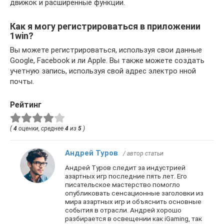
движок и расширенные функции.
Как я могу регистрироваться в приложении
1win?
Вы можете регистрироваться, используя свои данные
Google, Facebook и ли Apple. Вы также можете создать
учетную запись, используя свой адрес электро нной
почты.
Рейтинг
(
4
оценки, среднее
4
из
5
)
Андрей Туров
/ автор статьи
Андрей Туров следит за индустрией
азартных игр последние пять лет. Его
писательское мастерство помогло
опубликовать сенсационные заголовки из
мира азартных игр и объяснить основные
события в отрасли. Андрей хорошо
разбирается в освещении как iGaming, так