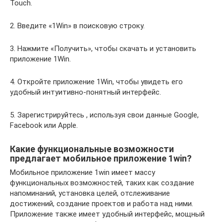
Touch.
2. Введите «1Win» в поисковую строку.
3. Нажмите «Получить», чтобы скачать и установить
приложение 1Win.
4. Откройте приложение 1Win, чтобы увидеть его
удобный интуитивно-понятный интерфейс.
5. Зарегистрируйтесь , используя свои данные Google,
Facebook или Apple.
Какие функциональные возможности
предлагает мобильное приложение 1win?
Мобильное приложение 1win имеет массу
функциональных возможностей, таких как создание
напоминаний, установка целей, отслеживание
достижений, создание проектов и работа над ними.
Приложение также имеет удобный интерфейс, мощный