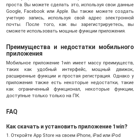
проста. Вы можете сделать это, используя свои данные
Google, Facebook или Apple. Вы также можете создать
учетную запись, используя свой адрес электронной
почты. После того, как вы зарегистрируетесь, вы
сможете использовать мощные функции приложения.
Преимущества и недостатки мобильного
приложения
Мобильное приложение 1win имеет массу преимуществ,
таких как удобный интерфейс, мощный движок,
расширенные функции и простая регистрация. Однако у
приложения также есть некоторые недостатки, такие
как ограниченный функционал, некоторые функции,
доступные только только на ПК.
FAQ
Как скачать и установить приложение 1win?
1. Откройте App Store на своем iPhone, iPad или iPod