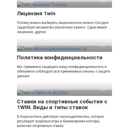
Content
0
Лицензия 1win
Почему важно выбирать лицензионное казино Сегодня
существует множество различных казино. Одни имеют
лицензию, другие
Content
0
Политика конфиденциальности
Мы стремимся защищать вашу конфиденциальность и
обязуемся соблюдать все применимые законы о защите
данных.
Content
0
Ставки на спортивные события с
1WIN. Виды и типы ставок
В Кыргызстане действует законодательство, которое
регулирует азартные игры и букмекерские конторы,
включая спортивные ставки.