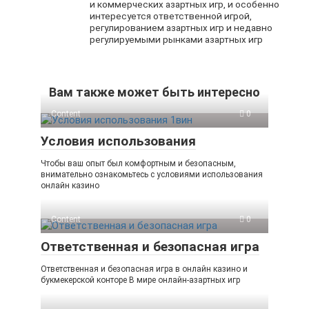
и коммерческих азартных игр, и особенно
интересуется ответственной игрой,
регулированием азартных игр и недавно
регулируемыми рынками азартных игр
Вам также может быть интересно
Content
0
Условия использования
Чтобы ваш опыт был комфортным и безопасным,
внимательно ознакомьтесь с условиями использования
онлайн казино
Content
0
Ответственная и безопасная игра
Ответственная и безопасная игра в онлайн казино и
букмекерской конторе В мире онлайн-азартных игр