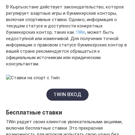
В Кыргызстане действует законодательство, которое
регулирует азартные игры и букмекерские конторы,
включая спортивные ставки. Однако, информация о
текущем статусе и доступности конкретных
букмекерских контор, таких как
1Win
, может быть
недоступной или изменчивой. Для получения точной
информации о правовом статусе букмекерских контор в
вашей стране рекомендуется обращаться к
официальным источникам или юридическим
консультантам.
1WIN ВХОД
Бесплатные ставки
1Win радует своих клиентов увлекательными акциями,
включая бесплатные ставки. Это прекрасная
возможность для игроков испытать свою удачу без