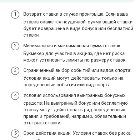
Возврат ставки в случае проигрыша: Если ваша
ставка окажется неудачной, сумма вашей ставки
будет возвращена в виде бонуса или бесплатной
ставки.
Минимальная и максимальная сумма ставок:
Букмекер для участия в акциях, где нет риска
может установить лимиты по размеру ставок.
Ограниченный выбор событий или видов спорта:
Условия акций могут действовать только на
определенные события или вид спорта.
Условия использования выигранных бонусных
средств: На выигранный бонус или бесплатную
ставку могут действовать ряд определенных
правил и требований, например, обязательный
отыгрыш ставки.
Срок действия акции: Условия ставок без риска