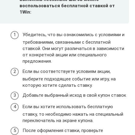
воспользоваться бесплатной ставкой от
1Win:
Убедитесь, что вы ознакомились с условиями и
требованиями, связанными с бесплатной
ставкой. Они могут различаться в зависимости
от конкретной акции или специального
предложения.
Если вы соответствуете условиям акции,
выберите подходящее событие или игру, на
которую хотите сделать ставку.
Добавьте выбранный исход в свой купон ставок
Если вы хотите использовать бесплатную
ставку, то необходимо нажать на специальный
переключатель на экране купона.
После оформления ставки, проверьте