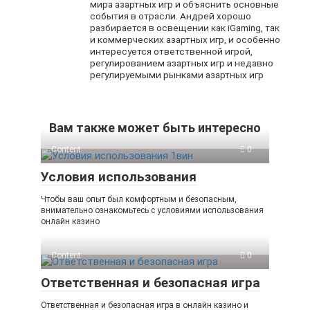
мира азартных игр и объяснить основные
события в отрасли. Андрей хорошо
разбирается в освещении как iGaming, так
и коммерческих азартных игр, и особенно
интересуется ответственной игрой,
регулированием азартных игр и недавно
регулируемыми рынками азартных игр
Вам также может быть интересно
Content
0
Условия использования
Чтобы ваш опыт был комфортным и безопасным,
внимательно ознакомьтесь с условиями использования
онлайн казино
Content
0
Ответственная и безопасная игра
Ответственная и безопасная игра в онлайн казино и