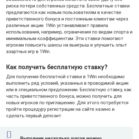
риска потери собственных средств. Бесплатные ставки
предлагаются как новым пользователям в качестве
приветственного бонуса и постоянным клиентам через
различные акции. 1Win устанавливает правила
использования, например, ограничения по видам спорта и
минимальным коэффициентам. Эти ставки помогают
игрокам повысить шансы на выигрыш и улучшить опыт
азартных игр в 1Win.
Как получить бесплатную ставку?
Для получения бесплатной ставки в 1Win необходимо
выполнить ряд условий, указанных в проводимой акции
или в специальном предложении. Бесплатную ставку, как
часть приветственного бонуса, можно получить для
новых игроков по приглашению. Для этого потребуется
пройти процедуру регистрации на сайте казино и
сделать первый депозит.
Выполнив несколько шагов можно