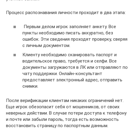
Процесс распознавания личности проходит в два этапа:
Первым делом игрок заполняет анкету. Все
пункты необходимо писать аккуратно, без
ошибок. Эти сведения проходят проверку, сверяя
с личным документом.
Клиенту необходимо сканировать паспорт и
водительское право, требуется и селфи. Все
документы загружаются в ЛК или отправляют по
чату поддержки. Онлайн-консультант
предоставляет электронный адрес, отправить
снимки.
После верификации клиентам никаких ограничений нет.
Еще игрок обезопасит себя от мошенников, от своих
неверных действии. В случае потери доступа к телефону
и почте или забыли пароль, тогда есть возможность
восстановить страницу по паспортным данным.