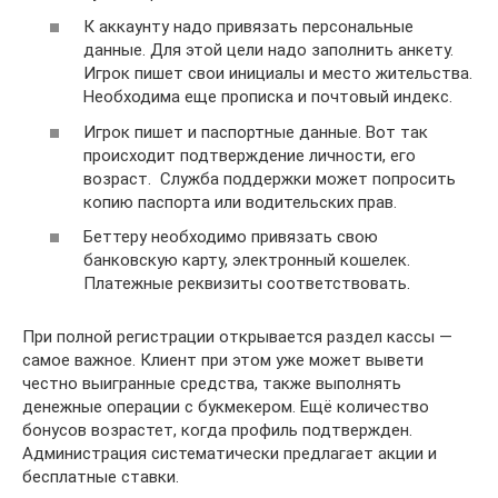
К аккаунту надо привязать персональные
данные. Для этой цели надо заполнить анкету.
Игрок пишет свои инициалы и место жительства.
Необходима еще прописка и почтовый индекс.
Игрок пишет и паспортные данные. Вот так
происходит подтверждение личности, его
возраст. Служба поддержки может попросить
копию паспорта или водительских прав.
Беттеру необходимо привязать свою
банковскую карту, электронный кошелек.
Платежные реквизиты соответствовать.
При полной регистрации открывается раздел кассы —
самое важное. Клиент при этом уже может вывети
честно выигранные средства, также выполнять
денежные операции с букмекером. Ещё количество
бонусов возрастет, когда профиль подтвержден.
Администрация систематически предлагает акции и
бесплатные ставки.