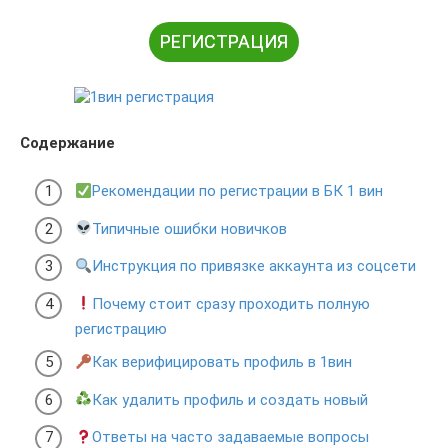
РЕГИСТРАЦИЯ
Содержание
Рекомендации по регистрации в БК 1 вин
Типичные ошибки новичков
Инструкция по привязке аккаунта из соцсети
Почему стоит сразу проходить полную
регистрацию
Как верифицировать профиль в 1вин
Как удалить профиль и создать новый
Ответы на часто задаваемые вопросы