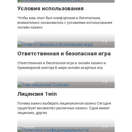
Условия использования
Чтобы ваш опыт был комфортным и безопасным,
внимательно ознакомьтесь с условиями использования
онлайн казино
Content
0
Ответственная и безопасная игра
Ответственная и безопасная игра в онлайн казино и
букмекерской конторе В мире онлайн-азартных игр
Content
0
Лицензия 1win
Почему важно выбирать лицензионное казино Сегодня
существует множество различных казино. Одни имеют
лицензию, другие
Content
0