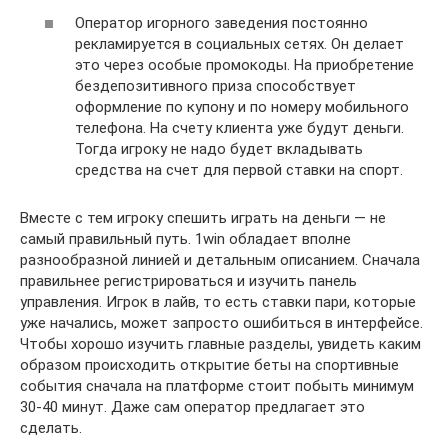
Оператор игорного заведения постоянно
рекламируется в социальных сетях. Он делает
это через особые промокоды. На приобретение
бездепозитивного приза способствует
оформление по купону и по номеру мобильного
телефона. На счету клиента уже будут деньги.
Тогда игроку не надо будет вкладывать
средства на счет для первой ставки на спорт.
Вместе с тем игроку спешить играть на деньги — не
самый правильный путь. 1win обладает вполне
разнообразной линией и детальным описанием. Сначала
правильнее регистрироваться и изучить панель
управления. Игрок в лайв, то есть ставки пари, которые
уже начались, может запросто ошибиться в интерфейсе.
Чтобы хорошо изучить главные разделы, увидеть каким
образом происходить открытие беты на спортивные
события сначала на платформе стоит побыть минимум
30-40 минут. Даже сам оператор предлагает это
сделать.