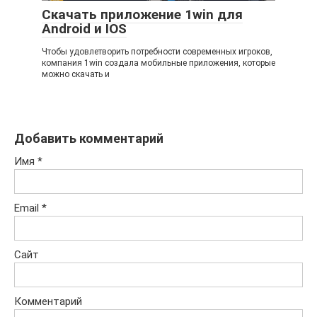
Cкачать приложение 1win для
Android и IOS
Чтобы удовлетворить потребности современных игроков,
компания 1win создала мобильные приложения, которые
можно скачать и
Добавить комментарий
Имя
*
Email
*
Сайт
Комментарий