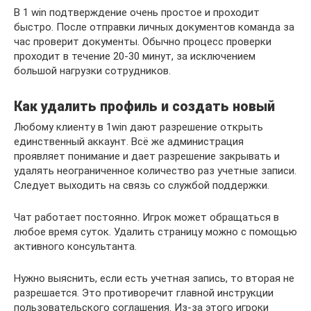
В 1 win подтверждение очень простое и проходит
быстро. После отправки личных документов команда за
час проверит документы. Обычно процесс проверки
проходит в течение 20-30 минут, за исключением
большой нагрузки сотрудников.
Как удалить профиль и создать новый
Любому клиенту в 1win дают разрешение открыть
единственный аккаунт. Всё же администрация
проявляет понимание и дает разрешение закрывать и
удалять неограниченное количество раз учетные записи.
Следует выходить на связь со службой поддержки.
Чат работает постоянно. Игрок может обращаться в
любое время суток. Удалить страницу можно с помощью
активного консультанта.
Нужно выяснить, если есть учетная запись, то вторая не
разрешается. Это противоречит главной инструкции
пользовательского соглашения. Из-за этого игроки