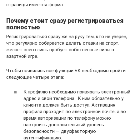
страницы имеется форма.
Почему стоит сразу регистрироваться
полностью
Регистрироваться сразу же на руку тем, кто не уверен,
что регулярно собирается делать ставки на спорт,
желает всего лишь пробует собственные силы в
азартной игре.
Чтобы появились все функции БК необходимо пройти
следующие четыре этапа:
К профилю необходимо привязать электронный
адрес и свой телефона. К ним обязательно у
клиента должен быть доступ. Активация
профиля проходит по электронной почте, а во
время авторизации по телефону можно
настроить дополнительный уровень
безопасности — двухфакторную
аутентификацию.