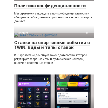
Политика конфиденциальности
Мы стремимся защищать вашу конфиденциальность и
обязуемся соблюдать все применимые законы о защите
данных.
Content
0
Ставки на спортивные события с
1WIN. Виды и типы ставок
В Кыргызстане действует законодательство, которое
регулирует азартные игры и букмекерские конторы,
включая спортивные ставки.
Content
0